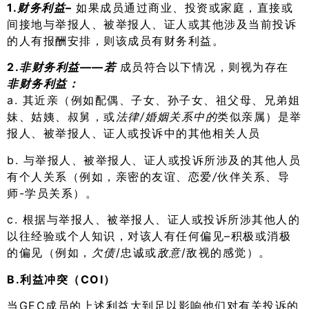
1.
财务利益
–
如果成员通过商业、投资或家庭，直接或
间接地与举报人、被举报人、证人或其他涉及当前投诉
的人有报酬安排，则该成员有财务利益。
2.
非财务利益——若
成员符合以下情况，则视为存在
非财务利益：
a. 其近亲（例如配偶、子女、孙子女、祖父母、兄弟姐
妹、姑姨、叔舅，或
法律/婚姻关系中的
类似亲属）是举
报人、被举报人、证人或投诉中的其他相关人员
b. 与举报人、被举报人、证人或投诉所涉及的其他人员
有个人关系（例如，亲密的友谊、恋爱
/
伙伴关系、导
师-学员关系）。
c. 根据与举报人、被举报人、证人或投诉所涉其他人的
以往经验或个人知识，对该人有任何偏见–积极或消极
的偏见（例如，
欠债
/忠诚或
敌意
/敌视的感觉）。
B.利益冲突（COI）
当GEC成员的上述利益大到足以影响他们对有关投诉的